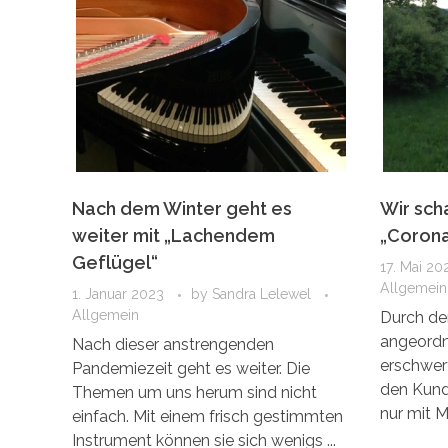
Nach dem Winter geht es
Wir sch
weiter mit „Lachendem
„Coron
Geflügel“
17. Mai 20
Allgemein
1. Januar 2023
by
Sandra Lelewel
Allgemein
Durch de
angeordn
Nach dieser anstrengenden
erschwert
Pandemiezeit geht es weiter. Die
den Kund
Themen um uns herum sind nicht
nur mit M
einfach. Mit einem frisch gestimmten
Instrument können sie sich wenigs ...