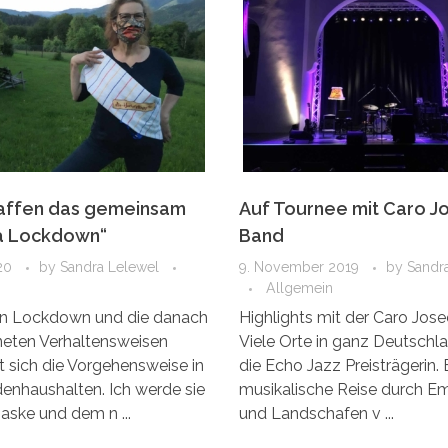
affen das gemeinsam
Auf Tournee mit Caro J
a Lockdown“
Band
20
by
Sandra Lelewel
9. November 2019
by
Sandr
Allgemein
n Lockdown und die danach
Highlights mit der Caro Jos
eten Verhaltensweisen
Viele Orte in ganz Deutschla
 sich die Vorgehensweise in
die Echo Jazz Preisträgerin. 
enhaushalten. Ich werde sie
musikalische Reise durch E
aske und dem n ...
und Landschafen v ...