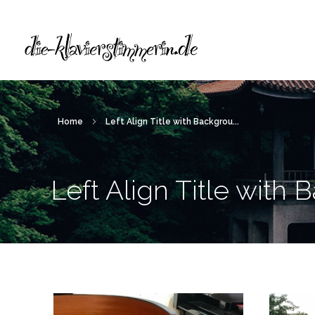
Die Klavierstimmerin
Alexandra Lelewel
Home
Left Align Title with Backgrou...
Left Align Title wit