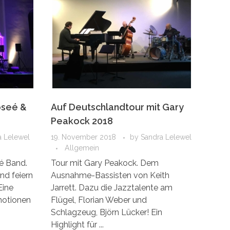
oseé &
Auf Deutschlandtour mit Gary
Peakock 2018
a Lelewel
19. November 2018
by
Sandra Lelewel
Allgemein
eé Band.
Tour mit Gary Peakock. Dem
nd feiern
Ausnahme-Bassisten von Keith
Eine
Jarrett. Dazu die Jazztalente am
motionen
Flügel, Florian Weber und
Schlagzeug, Björn Lücker! Ein
Highlight für ...