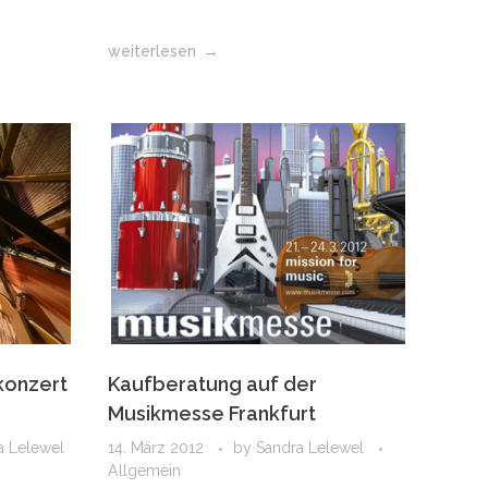
weiterlesen
konzert
Kaufberatung auf der
Musikmesse Frankfurt
a Lelewel
14. März 2012
by
Sandra Lelewel
Allgemein