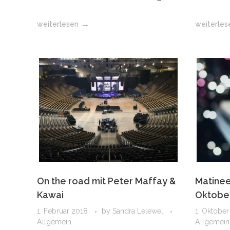
weiterlesen
weiterles
On the road mit Peter Maffay &
Matine
Kawai
Oktobe
1. Februar 2018
by
Sandra Lelewel
1. Oktober
Allgemein
Allgemein