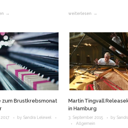
en
weiterlesen
e zum Brustkrebsmonat
Martin Tingvall Release
r
in Hamburg
 2017
by
Sandra Lelewel
3. September 2015
by
Sandr
Allgemein